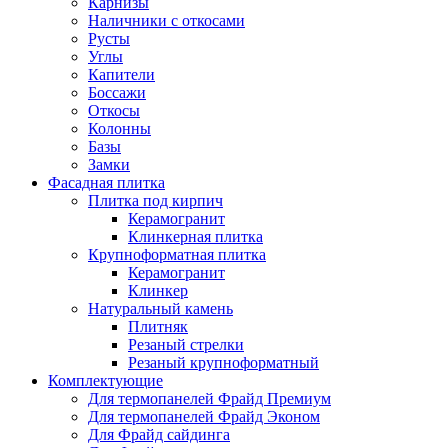
Карнизы
Наличники с откосами
Русты
Углы
Капители
Боссажи
Откосы
Колонны
Базы
Замки
Фасадная плитка
Плитка под кирпич
Керамогранит
Клинкерная плитка
Крупноформатная плитка
Керамогранит
Клинкер
Натуральный камень
Плитняк
Резаный стрелки
Резаный крупноформатный
Комплектующие
Для термопанелей Фрайд Премиум
Для термопанелей Фрайд Эконом
Для Фрайд сайдинга