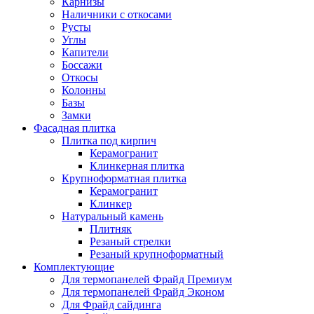
Карнизы
Наличники с откосами
Русты
Углы
Капители
Боссажи
Откосы
Колонны
Базы
Замки
Фасадная плитка
Плитка под кирпич
Керамогранит
Клинкерная плитка
Крупноформатная плитка
Керамогранит
Клинкер
Натуральный камень
Плитняк
Резаный стрелки
Резаный крупноформатный
Комплектующие
Для термопанелей Фрайд Премиум
Для термопанелей Фрайд Эконом
Для Фрайд сайдинга