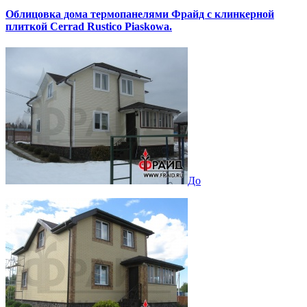
Облицовка дома термопанелями Фрайд с клинкерной
плиткой Cerrad Rustico Piaskowa.
До