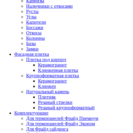
Карнизы
Наличники с откосами
Русты
Углы
Капители
Боссажи
Откосы
Колонны
Базы
Замки
Фасадная плитка
Плитка под кирпич
Керамогранит
Клинкерная плитка
Крупноформатная плитка
Керамогранит
Клинкер
Натуральный камень
Плитняк
Резаный стрелки
Резаный крупноформатный
Комплектующие
Для термопанелей Фрайд Премиум
Для термопанелей Фрайд Эконом
Для Фрайд сайдинга