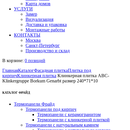
Карта домов
УСЛУГИ
Замер
Визуализация
Доставка и упаковка
Монтажные работы
КОНТАКТЫ
Москва
Санкт-Петербург
Производство и склад
В корзине:
0 позиций
Главная
Каталог
Фасадная плитка
Плитка под
кирпич
Клинкерная плитка
Клинкерная плитка ABC-
Klinkergruppe Borkum Genarbt размер 240*71*10
КАТАЛОГ ФРАЙД
Термопанели Фрайд
Термопанели под кирпич
Термопанели с керамогранитом
Термопанели с клинкерной плиткой
Термопанели с натуральным камнем