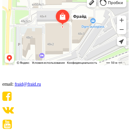
+7(495) 640-06-48
email:
fraid@fraid.ru