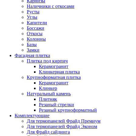
Карнизы
Наличники с откосами
Русты
Углы
Капители
Боссажи
Откосы
Колонны
Базы
Замки
Фасадная плитка
Плитка под кирпич
Керамогранит
Клинкерная плитка
Крупноформатная плитка
Керамогранит
Клинкер
Натуральный камень
Плитняк
Резаный стрелки
Резаный крупноформатный
Комплектующие
Для термопанелей Фрайд Премиум
Для термопанелей Фрайд Эконом
Для Фрайд сайдинга