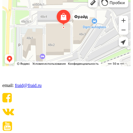
+7(495) 640-06-48
email:
fraid@fraid.ru