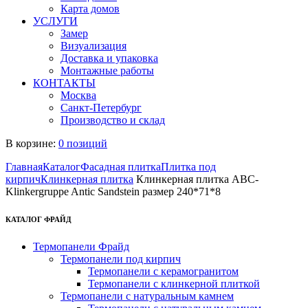
Карта домов
УСЛУГИ
Замер
Визуализация
Доставка и упаковка
Монтажные работы
КОНТАКТЫ
Москва
Санкт-Петербург
Производство и склад
В корзине:
0 позиций
Главная
Каталог
Фасадная плитка
Плитка под
кирпич
Клинкерная плитка
Клинкерная плитка ABC-
Klinkergruppe Antic Sandstein размер 240*71*8
КАТАЛОГ ФРАЙД
Термопанели Фрайд
Термопанели под кирпич
Термопанели с керамогранитом
Термопанели с клинкерной плиткой
Термопанели с натуральным камнем