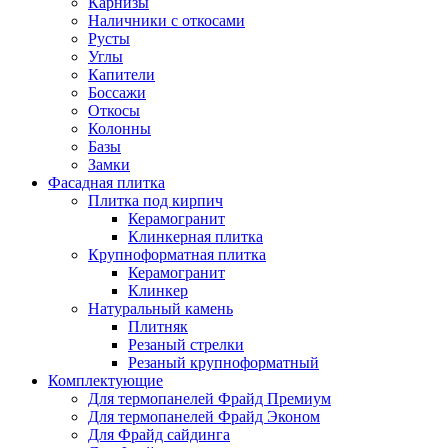
Карнизы
Наличники с откосами
Русты
Углы
Капители
Боссажи
Откосы
Колонны
Базы
Замки
Фасадная плитка
Плитка под кирпич
Керамогранит
Клинкерная плитка
Крупноформатная плитка
Керамогранит
Клинкер
Натуральный камень
Плитняк
Резаный стрелки
Резаный крупноформатный
Комплектующие
Для термопанелей Фрайд Премиум
Для термопанелей Фрайд Эконом
Для Фрайд сайдинга