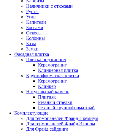
Карнизы
Наличники с откосами
Русты
Углы
Капители
Боссажи
Откосы
Колонны
Базы
Замки
Фасадная плитка
Плитка под кирпич
Керамогранит
Клинкерная плитка
Крупноформатная плитка
Керамогранит
Клинкер
Натуральный камень
Плитняк
Резаный стрелки
Резаный крупноформатный
Комплектующие
Для термопанелей Фрайд Премиум
Для термопанелей Фрайд Эконом
Для Фрайд сайдинга