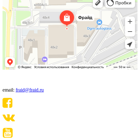
+7(495) 640-06-48
email:
fraid@fraid.ru