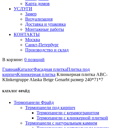
Карта домов
УСЛУГИ
Замер
Визуализация
Доставка и упаковка
Монтажные работы
КОНТАКТЫ
Москва
Санкт-Петербург
Производство и склад
В корзине:
0 позиций
Главная
Каталог
Фасадная плитка
Плитка под
кирпич
Клинкерная плитка
Клинкерная плитка ABC-
Klinkergruppe Alaska Beige Genarbt размер 240*71*7
КАТАЛОГ ФРАЙД
Термопанели Фрайд
Термопанели под кирпич
Термопанели с керамогранитом
Термопанели с клинкерной плиткой
Термопанели с натуральным камнем