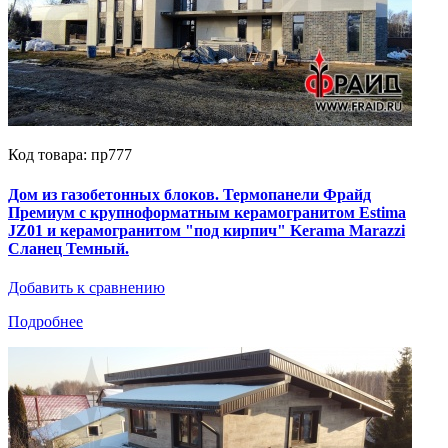
Код товара: пр777
Дом из газобетонных блоков. Термопанели Фрайд
Премиум с крупноформатным керамогранитом Estima
JZ01 и керамогранитом "под кирпич" Kerama Marazzi
Сланец Темный.
Добавить к сравнению
Подробнее