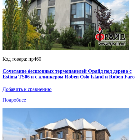
Код товара: пр460
Сочетание бесшовных термопанелей Фрайд под дерево с
Estima TS06 и с клинкером Roben Oslo Island и Roben Faro
Добавить к сравнению
Подробнее