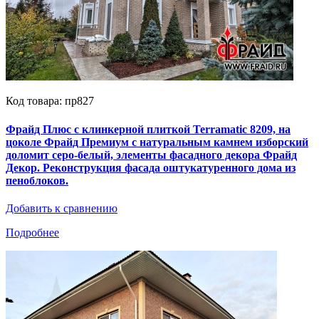
Код товара: пр827
Фрайд Плюс с клинкерной плиткой Terramatic 8209, на
цоколе Фрайд Премиум с натуральным камнем изборский
доломит серо-белый, элементы фасадного декора Фрайд
Декор. Реконструкция фасада оштукатуренного дома из
пеноблоков.
Добавить к сравнению
Подробнее