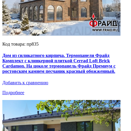
Код товара: пр835
Дом из силикатного кирпича. Термопанели Фрайд
Комплект с клинкерной плиткой Cerrad Loft Brick
Cardamon. На цоколе термопанель Фрайд Премиум с
ростовским камнем песчаник красный обожженный.
Добавить к сравнению
Подробнее