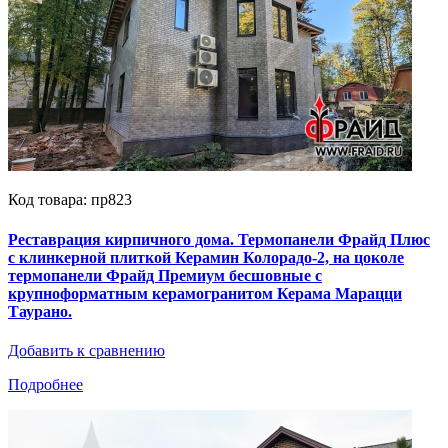
Код товара: пр823
Реставрация кирпичного дома. Термопанели Фрайд Плюс
с клинкерной плиткой Керамин Колорадо-2, на цоколе
термопанели Фрайд Премиум бесшовные с
крупноформатным керамогранитом Керама Марацци
Таурано.
Добавить к сравнению
Подробнее