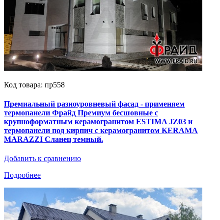
Код товара: пр558
Премиальный разноуровневый фасад - применяем
термопанели Фрайд Премиум бесшовные с
крупноформатным керамогранитом ESTIMA JZ03 и
термопанели под кирпич с керамогранитом KERAMA
MARAZZI Сланец темный.
Добавить к сравнению
Подробнее