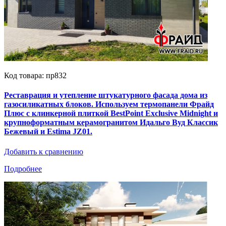
Код товара: пр832
Реставрация и утепление штукатурного фасада дома из
газосиликатных блоков. Используем термопанели Фрайд
Плюс с клинкерной плиткой BestPoint Exclusive Midnight и
крупноформатным керамогранитом Идальго Вуд Классик
Бежевый и Estima JZ01.
Добавить к сравнению
Подробнее