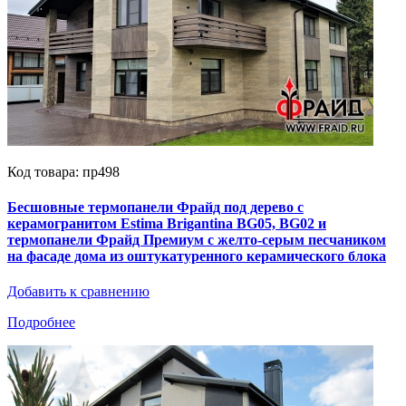
Код товара: пр498
Бесшовные термопанели Фрайд под дерево с
керамогранитом Estima Brigantina BG05, BG02 и
термопанели Фрайд Премиум с желто-серым песчаником
на фасаде дома из оштукатуренного керамического блока
Добавить к сравнению
Подробнее