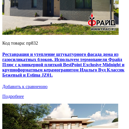
Код товара: пр832
Реставрация и утепление штукатурного фасада дома из
газосиликатных блоков. Используем термопанели Фрайд
Плюс с клинкерной плиткой BestPoint Exclusive Midnight и
крупноформатным керамогранитом Идальго Вуд Классик
Бежевый и Estima JZ01.
Добавить к сравнению
Подробнее