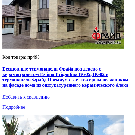
Код товара: пр498
Бесшовные термопанели Фрайд под дерево с
керамогранитом Estima Brigantina BG05, BG02 и
термопанели Фрайд Премиум с желто-серым песчаником
на фасаде дома из оштукатуренного керамического блока
Добавить к сравнению
Подробнее