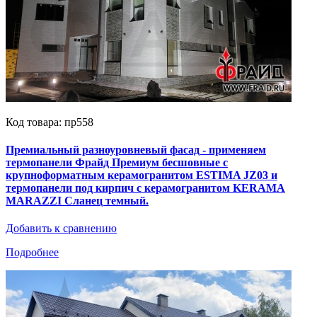
Код товара: пр558
Премиальный разноуровневый фасад - применяем
термопанели Фрайд Премиум бесшовные с
крупноформатным керамогранитом ESTIMA JZ03 и
термопанели под кирпич с керамогранитом KERAMA
MARAZZI Сланец темный.
Добавить к сравнению
Подробнее