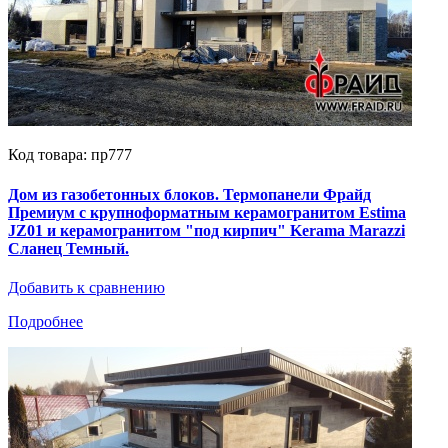
Код товара: пр777
Дом из газобетонных блоков. Термопанели Фрайд
Премиум с крупноформатным керамогранитом Estima
JZ01 и керамогранитом "под кирпич" Kerama Marazzi
Сланец Темный.
Добавить к сравнению
Подробнее