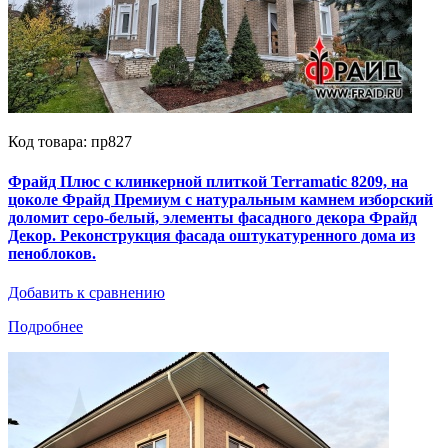
Код товара: пр827
Фрайд Плюс с клинкерной плиткой Terramatic 8209, на
цоколе Фрайд Премиум с натуральным камнем изборский
доломит серо-белый, элементы фасадного декора Фрайд
Декор. Реконструкция фасада оштукатуренного дома из
пеноблоков.
Добавить к сравнению
Подробнее