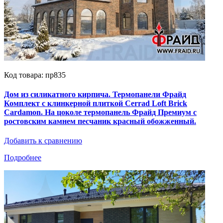
Код товара: пр835
Дом из силикатного кирпича. Термопанели Фрайд
Комплект с клинкерной плиткой Cerrad Loft Brick
Cardamon. На цоколе термопанель Фрайд Премиум с
ростовским камнем песчаник красный обожженный.
Добавить к сравнению
Подробнее