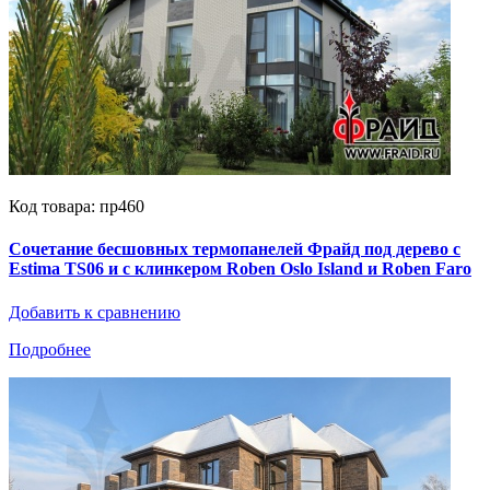
Код товара: пр460
Сочетание бесшовных термопанелей Фрайд под дерево с
Estima TS06 и с клинкером Roben Oslo Island и Roben Faro
Добавить к сравнению
Подробнее