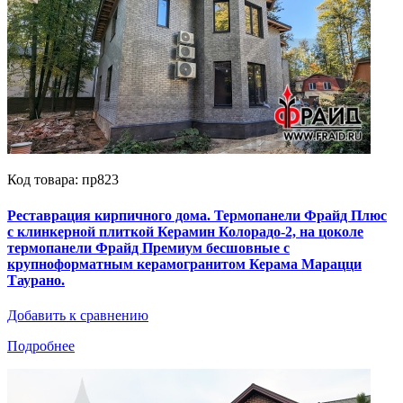
Код товара: пр823
Реставрация кирпичного дома. Термопанели Фрайд Плюс
с клинкерной плиткой Керамин Колорадо-2, на цоколе
термопанели Фрайд Премиум бесшовные с
крупноформатным керамогранитом Керама Марацци
Таурано.
Добавить к сравнению
Подробнее