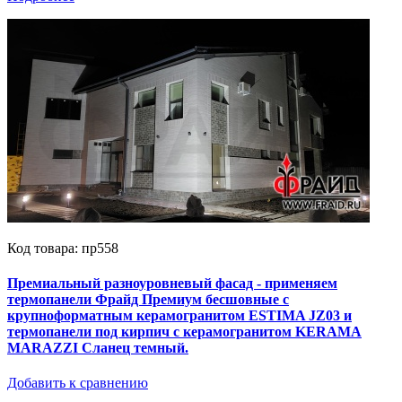
Код товара: пр558
Премиальный разноуровневый фасад - применяем
термопанели Фрайд Премиум бесшовные с
крупноформатным керамогранитом ESTIMA JZ03 и
термопанели под кирпич с керамогранитом KERAMA
MARAZZI Сланец темный.
Добавить к сравнению