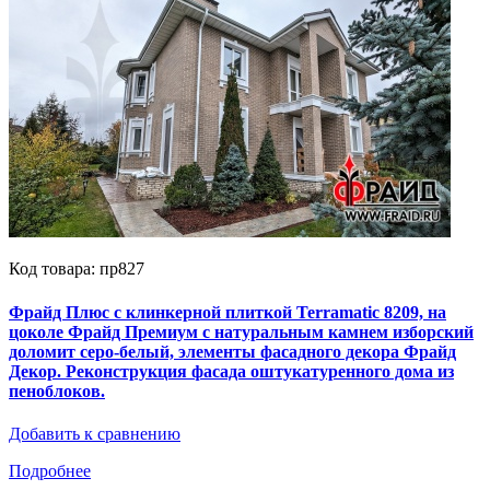
Код товара: пр827
Фрайд Плюс с клинкерной плиткой Terramatic 8209, на
цоколе Фрайд Премиум с натуральным камнем изборский
доломит серо-белый, элементы фасадного декора Фрайд
Декор. Реконструкция фасада оштукатуренного дома из
пеноблоков.
Добавить к сравнению
Подробнее