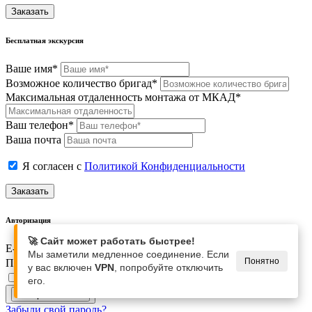
Заказать
Бесплатная экскурсия
Ваше имя*
Возможное количество бригад*
Максимальная отдаленность монтажа от МКАД*
Ваш телефон*
Ваша почта
Я согласен с
Политикой Конфиденциальности
Заказать
Авторизация
🚀 Сайт может работать быстрее!
E-mail
Мы заметили медленное соединение. Если
Понятно
Пароль
у вас включен
VPN
, попробуйте отключить
Запомнить меня
его.
Забыли свой пароль?