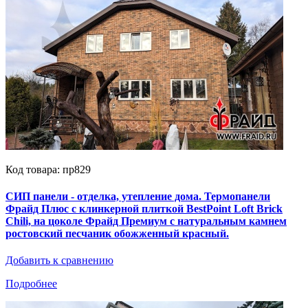
Код товара: пр829
СИП панели - отделка, утепление дома. Термопанели
Фрайд Плюс с клинкерной плиткой BestPoint Loft Brick
Chili, на цоколе Фрайд Премиум с натуральным камнем
ростовский песчаник обожженный красный.
Добавить к сравнению
Подробнее