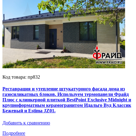
Код товара: пр832
Реставрация и утепление штукатурного фасада дома из
газосиликатных блоков. Используем термопанели Фрайд
Плюс с клинкерной плиткой BestPoint Exclusive Midnight и
крупноформатным керамогранитом Идальго Вуд Классик
Бежевый и Estima JZ01.
Добавить к сравнению
Подробнее