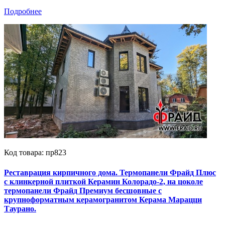
Подробнее
Код товара: пр823
Реставрация кирпичного дома. Термопанели Фрайд Плюс
с клинкерной плиткой Керамин Колорадо-2, на цоколе
термопанели Фрайд Премиум бесшовные с
крупноформатным керамогранитом Керама Марацци
Таурано.