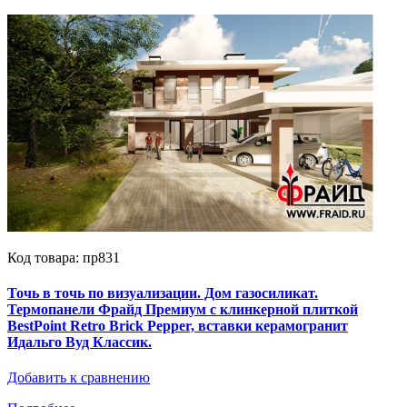
Код товара: пр831
Точь в точь по визуализации. Дом газосиликат.
Термопанели Фрайд Премиум с клинкерной плиткой
BestPoint Retro Brick Pepper, вставки керамогранит
Идальго Вуд Классик.
Добавить к сравнению