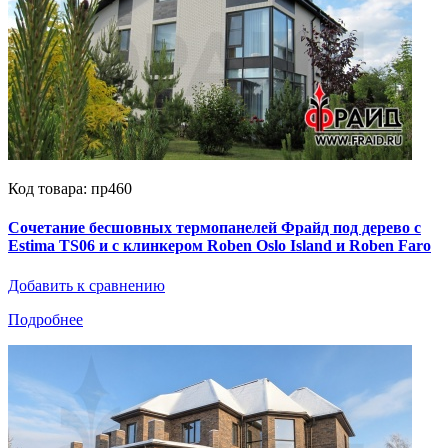
Код товара: пр460
Сочетание бесшовных термопанелей Фрайд под дерево с
Estima TS06 и с клинкером Roben Oslo Island и Roben Faro
Добавить к сравнению
Подробнее