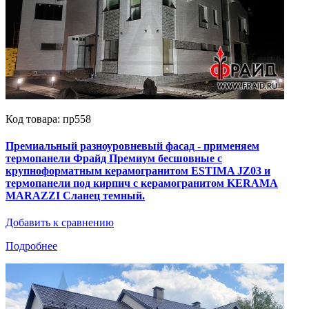
Код товара: пр558
Премиальный разноуровневый фасад - применяем
термопанели Фрайд Премиум бесшовные с
крупноформатным керамогранитом ESTIMA JZ03 и
термопанели под кирпич с керамогранитом KERAMA
MARAZZI Сланец темный.
Добавить к сравнению
Подробнее