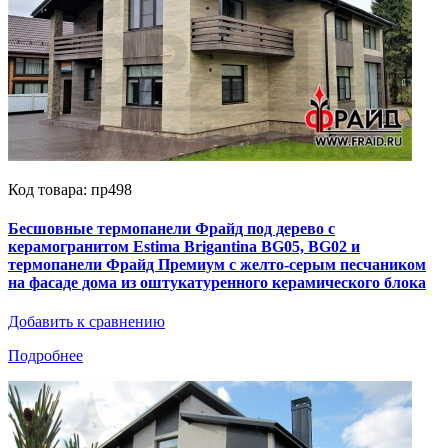
Код товара: пр498
Бесшовные термопанели Фрайд под дерево с
керамогранитом Estima Brigantina BG05, BG02 и
термопанели Фрайд Премиум с желто-серым песчаником
на фасаде дома из оштукатуренного керамического блока
Добавить к сравнению
Подробнее