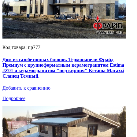
Код товара: пр777
Дом из газобетонных блоков. Термопанели Фрайд
Премиум с крупноформатным керамогранитом Estima
JZ01 и керамогранитом "под кирпич" Kerama Marazzi
Сланец Темный.
Добавить к сравнению
Подробнее