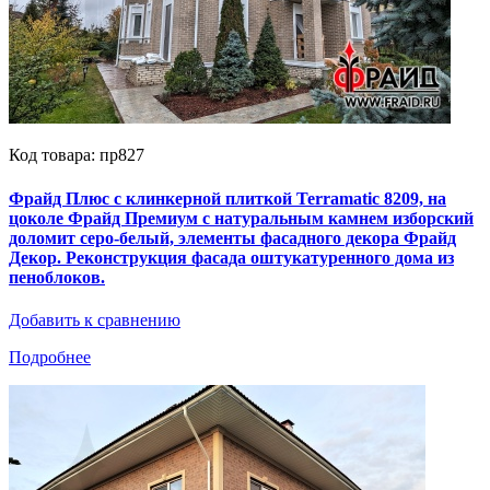
Код товара: пр827
Фрайд Плюс с клинкерной плиткой Terramatic 8209, на
цоколе Фрайд Премиум с натуральным камнем изборский
доломит серо-белый, элементы фасадного декора Фрайд
Декор. Реконструкция фасада оштукатуренного дома из
пеноблоков.
Добавить к сравнению
Подробнее