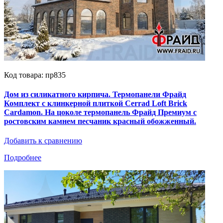
Код товара: пр835
Дом из силикатного кирпича. Термопанели Фрайд
Комплект с клинкерной плиткой Cerrad Loft Brick
Cardamon. На цоколе термопанель Фрайд Премиум с
ростовским камнем песчаник красный обожженный.
Добавить к сравнению
Подробнее