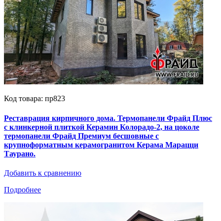
Код товара: пр823
Реставрация кирпичного дома. Термопанели Фрайд Плюс
с клинкерной плиткой Керамин Колорадо-2, на цоколе
термопанели Фрайд Премиум бесшовные с
крупноформатным керамогранитом Керама Марацци
Таурано.
Добавить к сравнению
Подробнее