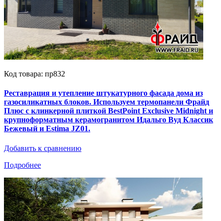
Код товара: пр832
Реставрация и утепление штукатурного фасада дома из
газосиликатных блоков. Используем термопанели Фрайд
Плюс с клинкерной плиткой BestPoint Exclusive Midnight и
крупноформатным керамогранитом Идальго Вуд Классик
Бежевый и Estima JZ01.
Добавить к сравнению
Подробнее