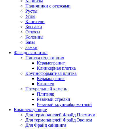
Карнизы
Наличники с откосами
Русты
Углы
Капители
Боссажи
Откосы
Колонны
Базы
Замки
Фасадная плитка
Плитка под кирпич
Керамогранит
Клинкерная плитка
Крупноформатная плитка
Керамогранит
Клинкер
Натуральный камень
Плитняк
Резаный стрелки
Резаный крупноформатный
Комплектующие
Для термопанелей Фрайд Премиум
Для термопанелей Фрайд Эконом
Для Фрайд сайдинга