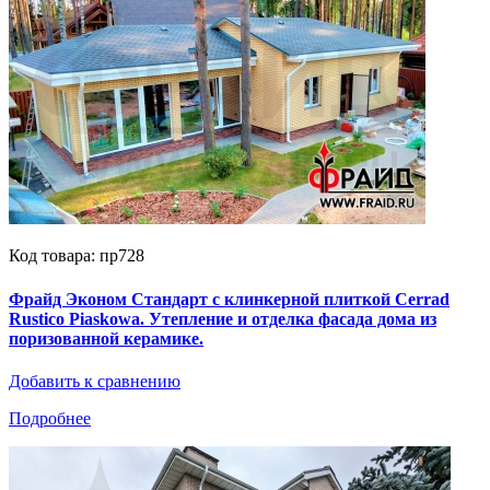
Код товара: пр728
Фрайд Эконом Стандарт с клинкерной плиткой Cerrad
Rustico Piaskowa. Утепление и отделка фасада дома из
поризованной керамике.
Добавить к сравнению
Подробнее