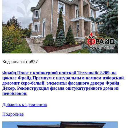
Код товара: пр827
Фрайд Плюс с клинкерной плиткой Terramatic 8209, на
цоколе Фрайд Премиум с натуральным камнем изборский
доломит серо-белый, элементы фасадного декора Фрайд
Декор. Реконструкция фасада оштукатуренного дома из
пеноблоков.
Добавить к сравнению
Подробнее