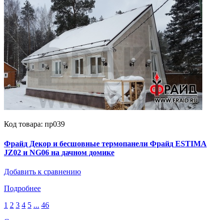
Код товара: пр039
Фрайд Декор и бесшовные термопанели Фрайд ESTIMA
JZ02 и NG06 на дачном домике
Добавить к сравнению
Подробнее
1
2
3
4
5
...
46